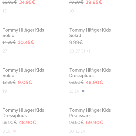
34.95
€
39.95
€
69.90
€
79.90
€
12
10
-30%
Tommy Hilfiger Kids
Tommy Hilfiger Kids
Sokid
Sokid
10.45
€
9.99
€
14.99
€
27
23 27 31 +1
-30%
-30%
Tommy Hilfiger Kids
Tommy Hilfiger Kids
Sokid
Dressipluus
9.05
€
48.90
€
12.99
€
69.90
€
19
12 14
-30%
-30%
Tommy Hilfiger Kids
Tommy Hilfiger Kids
Dressipluus
Pealissärk
48.90
€
69.90
€
69.90
€
99.90
€
8 16
10 12 14