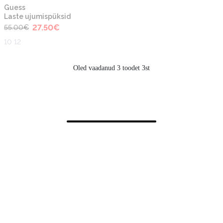
-50%
Guess
Laste ujumispüksid
27.50
€
55.00
€
10 12
Oled vaadanud 3 toodet 3st