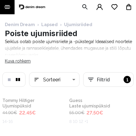
Denim Dream
›
Lapsed
›
Ujumisriided
Poiste ujumisriided
Seiklus ootab poiste ujumisriiete ja -pükstega! Ideaalsed noortele
ujujatele ja rannaseiklejatele, ühendades mugavuse ja stiili lõputu
suverõõmu jaoks.
Kuva rohkem
Filtrid
Sorteeri
1
-50%
-50%
Tommy Hilfiger
Guess
Ujumispüksid
Laste ujumispüksid
22.45
€
27.50
€
44.90
€
55.00
€
14-16
8 10 12 +1