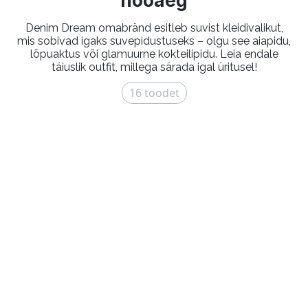
hooaeg
Denim Dream omabränd esitleb suvist kleidivalikut,
mis sobivad igaks suvepidustuseks – olgu see aiapidu,
lõpuaktus või glamuurne kokteilipidu. Leia endale
täiuslik outfit, millega särada igal üritusel!
16
toodet