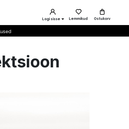
Lemmikud
Ostukorv
Logi sisse
lused
ktsioon