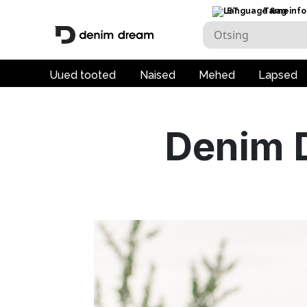
ET
Tarneinfo
Uued tooted
Naised
Mehed
Lapsed
Denim 