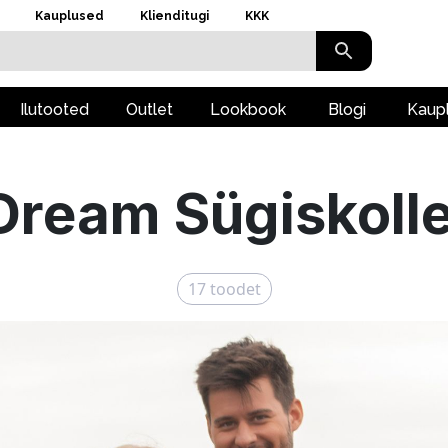
Kauplused
Klienditugi
KKK
Ilutooted
Outlet
Lookbook
Blogi
Kaup
Dream Sügiskolle
17
toodet