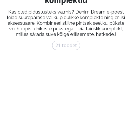
komplektid
Kas oled pidustusteks valmis? Denim Dream e-poest
leiad suurepärase valiku pidulikke komplekte ning erilisi
aksessuaare. Kombineeri stiilne pintsak seeliku, pükste
või hoopis lühikeste pükstega. Leia täiuslik komplekt,
milles särada suve kõige erilisematel hetkedel!
21
toodet