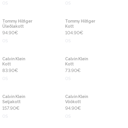
OS
OS
Uus
Uus
Tommy Hilfiger
Tommy Hilfiger
Üleõlakott
Kott
94.90
€
104.90
€
OS
OS
Uus
Uus
Calvin Klein
Calvin Klein
Kott
Kott
83.90
€
73.90
€
OS
OS
Uus
Uus
Calvin Klein
Calvin Klein
Seljakott
Vöökott
157.90
€
94.90
€
OS
OS