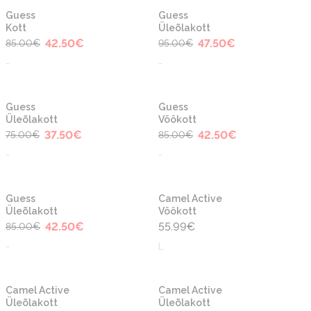
-50%
-50%
Uus
Uus
Guess
Guess
Kott
Üleõlakott
42.50
€
47.50
€
85.00
€
95.00
€
-
-
-50%
-50%
Uus
Uus
Guess
Guess
Üleõlakott
Vöökott
37.50
€
42.50
€
75.00
€
85.00
€
-
-
-50%
Uus
Uus
Guess
Camel Active
Üleõlakott
Vöökott
42.50
€
55.99
€
85.00
€
-
L
Uus
Uus
Camel Active
Camel Active
Üleõlakott
Üleõlakott