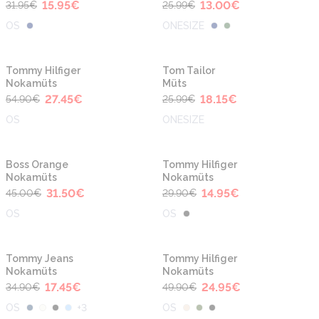
15.95
€
13.00
€
31.95
€
25.99
€
OS
ONESIZE
-50%
-30%
Tommy Hilfiger
Tom Tailor
Nokamüts
Müts
27.45
€
18.15
€
54.90
€
25.99
€
OS
ONESIZE
-30%
-50%
Boss Orange
Tommy Hilfiger
Nokamüts
Nokamüts
31.50
€
14.95
€
45.00
€
29.90
€
OS
OS
-50%
-50%
Tommy Jeans
Tommy Hilfiger
Nokamüts
Nokamüts
17.45
€
24.95
€
34.90
€
49.90
€
OS
+
3
OS