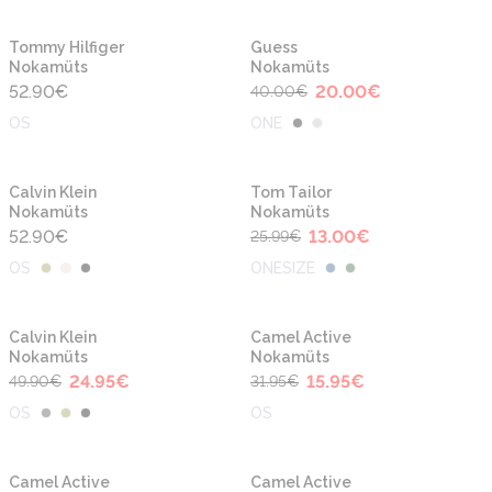
-50%
Uus
Uus
Tommy Hilfiger
Guess
Nokamüts
Nokamüts
52.90
€
20.00
€
40.00
€
OS
ONE
-50%
Uus
Uus
Calvin Klein
Tom Tailor
Nokamüts
Nokamüts
52.90
€
13.00
€
25.99
€
OS
ONESIZE
-50%
-50%
Uus
Uus
Calvin Klein
Camel Active
Nokamüts
Nokamüts
24.95
€
15.95
€
49.90
€
31.95
€
OS
OS
-50%
-50%
Uus
Uus
Camel Active
Camel Active