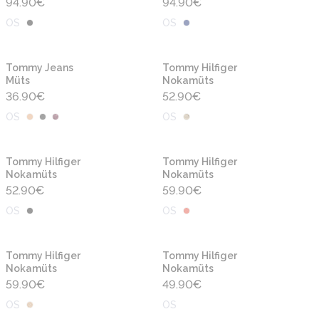
94.90
€
94.90
€
OS
OS
Uus
Uus
Tommy Jeans
Tommy Hilfiger
Müts
Nokamüts
36.90
€
52.90
€
OS
OS
Uus
Uus
Tommy Hilfiger
Tommy Hilfiger
Nokamüts
Nokamüts
52.90
€
59.90
€
OS
OS
Uus
Uus
Tommy Hilfiger
Tommy Hilfiger
Nokamüts
Nokamüts
59.90
€
49.90
€
OS
OS