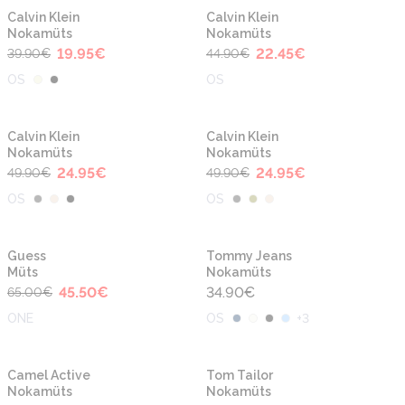
-50%
-50%
Calvin Klein
Calvin Klein
Nokamüts
Nokamüts
19.95
€
22.45
€
39.90
€
44.90
€
OS
OS
-50%
-50%
Calvin Klein
Calvin Klein
Nokamüts
Nokamüts
24.95
€
24.95
€
49.90
€
49.90
€
OS
OS
-30%
Guess
Tommy Jeans
Müts
Nokamüts
45.50
€
34.90
€
65.00
€
ONE
OS
+
3
-50%
-50%
Camel Active
Tom Tailor
Nokamüts
Nokamüts