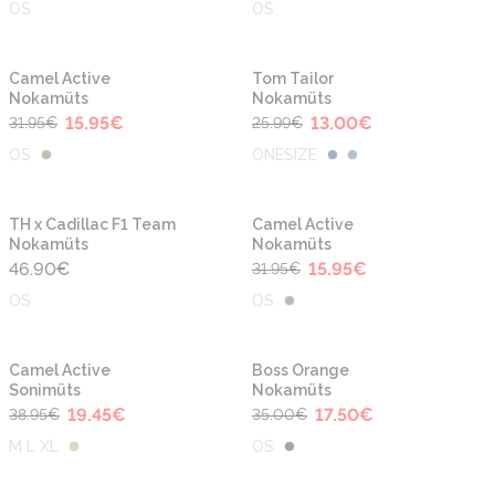
OS
OS
-50%
-50%
Uus
Uus
Camel Active
Tom Tailor
Nokamüts
Nokamüts
15.95
€
13.00
€
31.95
€
25.99
€
OS
ONESIZE
-50%
TH x Cadillac F1 Team
Camel Active
Nokamüts
Nokamüts
46.90
€
15.95
€
31.95
€
OS
OS
-50%
-50%
Camel Active
Boss Orange
Sonimüts
Nokamüts
19.45
€
17.50
€
38.95
€
35.00
€
M L XL
OS