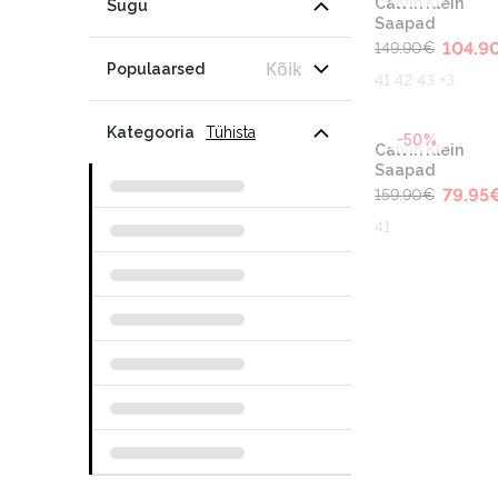
Calvin Klein
Sugu
Saapad
104.9
149.90
€
Kõik
Populaarsed
41 42 43 +3
Kategooria
Tühista
-50%
Calvin Klein
Saapad
79.95
159.90
€
41