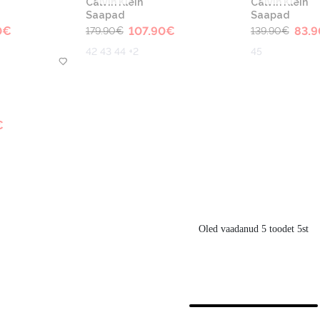
Calvin Klein
Calvin Klein
Saapad
Saapad
0
€
107.90
€
83.9
179.90
€
139.90
€
42 43 44 +2
45
€
Oled vaadanud 5 toodet 5st