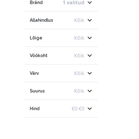
1 valitud
Bränd
Kõik
Allahindlus
Kõik
Lõige
Kõik
Vöökoht
Kõik
Värv
Kõik
Suurus
€
0
-
€
0
Hind