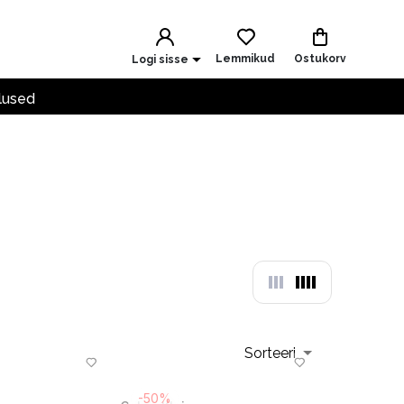
Lemmikud
Ostukorv
Logi sisse
lused
Sorteeri
-50%