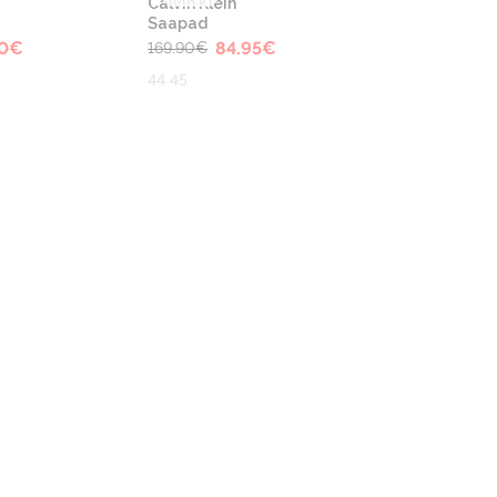
Calvin Klein
Saapad
0
€
84.95
€
169.90
€
44 45