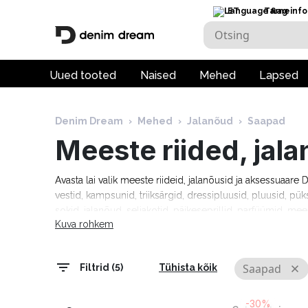
ET
Tarneinfo
Uued tooted
Naised
Mehed
Lapsed
Denim Dream
›
Mehed
›
Jalanõud
›
Saapad
Meeste riided, jal
Avasta lai valik meeste riideid, jalanõusid ja aksessuaar
vestid, kampsunid, triiksärgid, dressipluusid, pluusid, pük
sokid, jalanõud, seljakotid, päikeseprillid, parfüümid, mee
Kuva rohkem
moebrändidelt nagu Guess, Tommy Hilfiger, Calvin Klein
Cardin, Levi's, Lee, Tom Tailor, Pepe Jeans ja paljud teis
tarneaeg 1–5 tööpäeva!
Saapad
Filtrid (5)
Tühista kõik
-30%