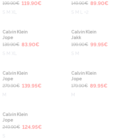
119.90
€
89.90
€
199.90
€
149.90
€
S M XL
S M L +2
-40%
-50%
Calvin Klein
Calvin Klein
Jope
Jakk
83.90
€
99.95
€
139.90
€
199.90
€
S M XL
S M
-50%
-50%
Calvin Klein
Calvin Klein
Jope
Jope
139.95
€
89.95
€
279.90
€
179.90
€
M
M
-50%
Calvin Klein
Jope
124.95
€
249.90
€
S