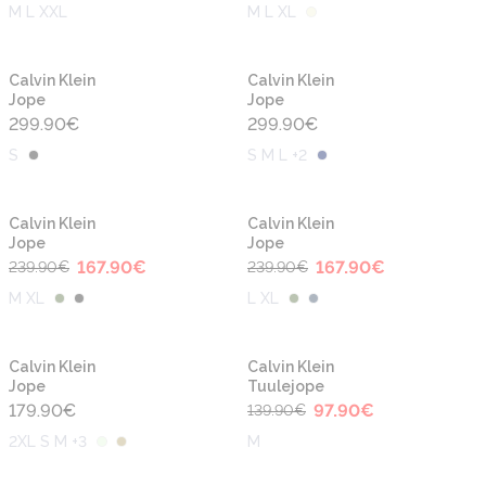
M L XXL
M L XL
Calvin Klein
Calvin Klein
Jope
Jope
299.90
€
299.90
€
S
S M L +2
-30%
-30%
Calvin Klein
Calvin Klein
Jope
Jope
167.90
€
167.90
€
239.90
€
239.90
€
M XL
L XL
-30%
Calvin Klein
Calvin Klein
Jope
Tuulejope
179.90
€
97.90
€
139.90
€
2XL S M +3
M