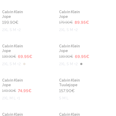
-50%
Calvin Klein
Calvin Klein
Jope
Jope
199.90
€
89.95
€
179.90
€
2XL S M +2
2XL S M +2
-50%
-50%
Calvin Klein
Calvin Klein
Jope
Jope
69.95
€
69.95
€
139.90
€
139.90
€
2XL S M +2
2XL S M +2
-50%
Calvin Klein
Calvin Klein
Jope
Tuulejope
74.95
€
157.90
€
149.90
€
2XL M L +1
S M L
-50%
-50%
Calvin Klein
Calvin Klein