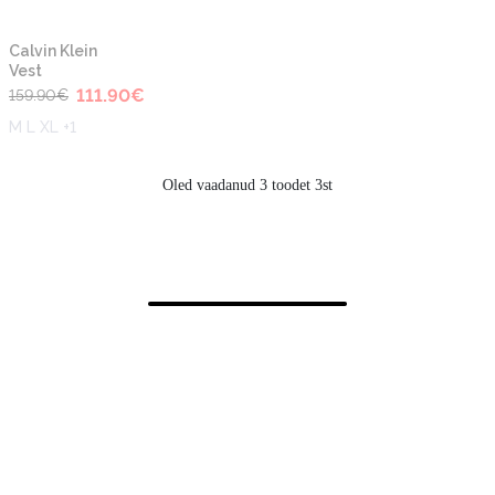
-30%
Calvin Klein
Vest
111.90
€
159.90
€
M L XL +1
Oled vaadanud 3 toodet 3st