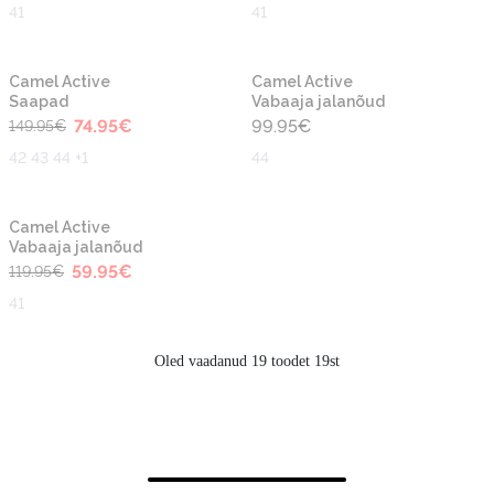
41
41
-50%
Camel Active
Camel Active
Saapad
Vabaaja jalanõud
74.95
€
99.95
€
149.95
€
42 43 44 +1
44
-50%
Camel Active
Vabaaja jalanõud
59.95
€
119.95
€
41
Oled vaadanud 19 toodet 19st