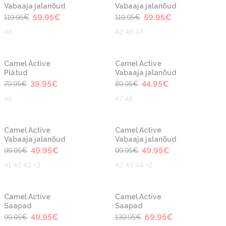
Vabaaja jalanõud
Vabaaja jalanõud
59.95
€
59.95
€
119.95
€
119.95
€
46
42 46 47
-50%
-50%
Camel Active
Camel Active
Plätud
Vabaaja jalanõud
39.95
€
44.95
€
79.95
€
89.95
€
46
47 48
-50%
-50%
Camel Active
Camel Active
Vabaaja jalanõud
Vabaaja jalanõud
49.95
€
49.95
€
99.95
€
99.95
€
41 42 43 +3
42 43 44 +2
-50%
-50%
Camel Active
Camel Active
Saapad
Saapad
49.95
€
69.95
€
99.95
€
139.95
€