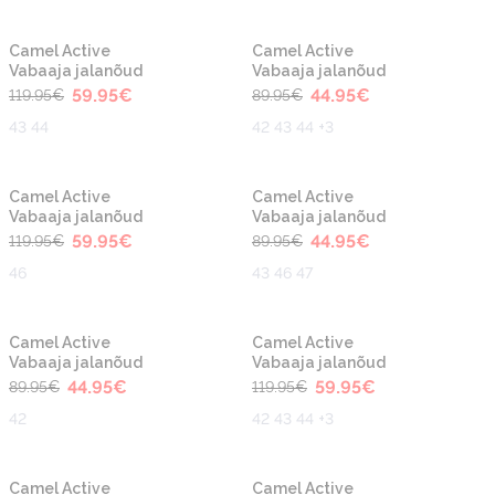
-50%
-50%
Uus
Uus
Camel Active
Camel Active
Vabaaja jalanõud
Vabaaja jalanõud
59.95
€
44.95
€
119.95
€
89.95
€
43 44
42 43 44 +3
-50%
-50%
Uus
Uus
Camel Active
Camel Active
Vabaaja jalanõud
Vabaaja jalanõud
59.95
€
44.95
€
119.95
€
89.95
€
46
43 46 47
-50%
-50%
Uus
Uus
Camel Active
Camel Active
Vabaaja jalanõud
Vabaaja jalanõud
44.95
€
59.95
€
89.95
€
119.95
€
42
42 43 44 +3
-50%
-50%
Camel Active
Camel Active