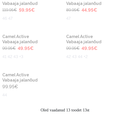
Vabaaja jalanõud
Vabaaja jalanõud
59.95
€
44.95
€
119.95
€
89.95
€
46 47
47
-50%
-50%
Camel Active
Camel Active
Vabaaja jalanõud
Vabaaja jalanõud
49.95
€
49.95
€
99.95
€
99.95
€
41 42 43 +3
42 43 44 +2
Camel Active
Vabaaja jalanõud
99.95
€
44
Oled vaadanud 13 toodet 13st