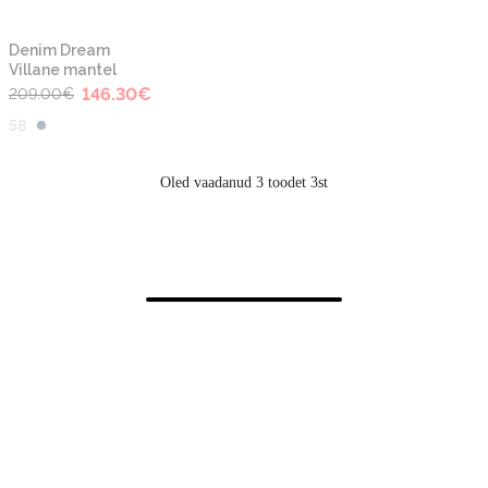
-30%
Denim Dream
Villane mantel
146.30
€
209.00
€
58
Oled vaadanud 3 toodet 3st