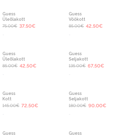
-50%
-50%
Uus
Uus
Guess
Guess
Üleõlakott
Vöökott
37.50
€
42.50
€
75.00
€
85.00
€
-
-
-50%
-50%
Uus
Uus
Guess
Guess
Üleõlakott
Seljakott
42.50
€
67.50
€
85.00
€
135.00
€
-
-
-50%
-50%
Uus
Uus
Guess
Guess
Kott
Seljakott
72.50
€
90.00
€
145.00
€
180.00
€
-
-
-50%
-50%
Guess
Guess