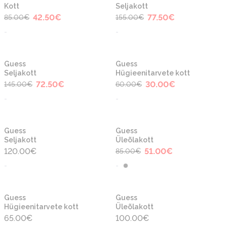
Kott
Seljakott
42.50
€
77.50
€
85.00
€
155.00
€
-
-
-50%
-50%
Guess
Guess
Seljakott
Hügieenitarvete kott
72.50
€
30.00
€
145.00
€
60.00
€
-
-
-40%
Guess
Guess
Seljakott
Üleõlakott
120.00
€
51.00
€
85.00
€
-
-
Guess
Guess
Hügieenitarvete kott
Üleõlakott
65.00
€
100.00
€