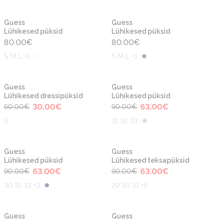
Guess
Guess
Lühikesed püksid
Lühikesed püksid
80.00
€
80.00
€
S M L +1
S M L +1
-50%
-30%
Guess
Guess
Lühikesed dressipüksid
Lühikesed püksid
30.00
€
63.00
€
60.00
€
90.00
€
S
31 32 33
-30%
-30%
Guess
Guess
Lühikesed püksid
Lühikesed teksapüksid
63.00
€
63.00
€
90.00
€
90.00
€
30 31 32 +3
29 30 31 +5
-40%
-40%
Guess
Guess