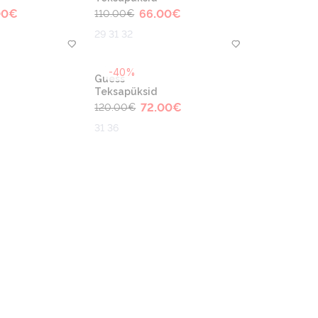
00
€
66.00
€
110.00
€
29 31 32
-40%
Guess
Teksapüksid
72.00
€
120.00
€
31 36