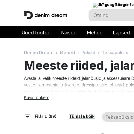
ET
Tarneinfo
Uued tooted
Naised
Mehed
Lapsed
Denim Dream
›
Mehed
›
Püksid
›
Teksapüksid
Meeste riided, jal
Avasta lai valik meeste riideid, jalanõusid ja aksessuaar
vestid, kampsunid, triiksärgid, dressipluusid, pluusid, pük
sokid, jalanõud, seljakotid, päikeseprillid, parfüümid, mee
Kuva rohkem
moebrändidelt nagu Guess, Tommy Hilfiger, Calvin Klein
Cardin, Levi's, Lee, Tom Tailor, Pepe Jeans ja paljud teis
tarneaeg 1–5 tööpäeva!
Teksapüksid
Filtrid (89)
Tühista kõik