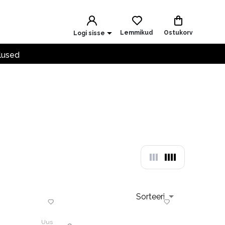
Lemmikud
Ostukorv
Logi sisse
lused
Sorteeri
Uus