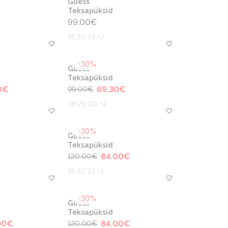
Guess
Teksapüksid
99.00
€
31 32 33 +2
-30%
Guess
Teksapüksid
0
€
69.30
€
99.00
€
28 29 30 +4
-30%
Guess
Teksapüksid
84.00
€
120.00
€
31 32 33 +1
-30%
Guess
Teksapüksid
00
€
84.00
€
120.00
€