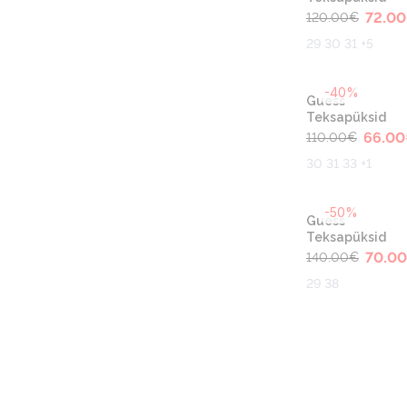
72.00
120.00
€
29 30 31 +5
-40%
Guess
Teksapüksid
66.00
110.00
€
30 31 33 +1
-50%
Guess
Teksapüksid
70.00
140.00
€
29 38