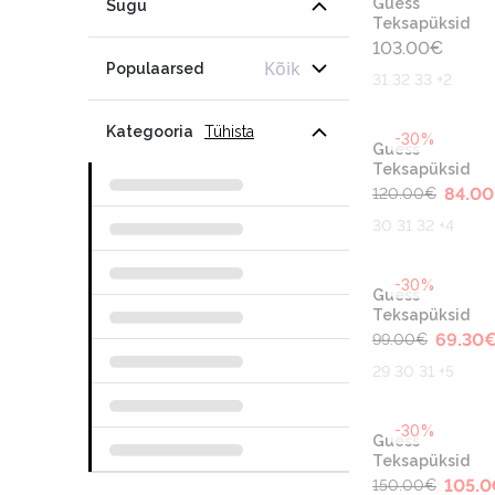
Guess
Sugu
Teksapüksid
103.00
€
Kõik
Populaarsed
31 32 33 +2
Kategooria
Tühista
-30%
Guess
Teksapüksid
84.00
120.00
€
30 31 32 +4
-30%
Guess
Teksapüksid
69.30
99.00
€
29 30 31 +5
-30%
Guess
Teksapüksid
105.0
150.00
€