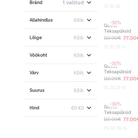
1 valitud
Bränd
31 32 34
Kõik
Allahindlus
-30%
Guess
Teksapüksid
Kõik
Lõige
77.00
110.00
€
31 32 33 +1
Kõik
Vöökoht
-30%
Guess
Kõik
Teksapüksid
Värv
77.00
110.00
€
31 32 33 +2
Kõik
Suurus
-30%
€
0
-
€
0
Guess
Hind
Teksapüksid
77.00
110.00
€
29 30 31 +5