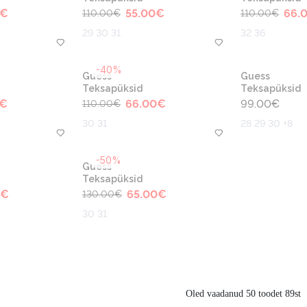
€
55.00
€
66.
110.00
€
110.00
€
29 30 31
32 36
-40%
Guess
Guess
Teksapüksid
Teksapüksid
€
66.00
€
99.00
€
110.00
€
30 31
28 29 30 +8
-50%
Guess
Teksapüksid
€
65.00
€
130.00
€
30 31
Oled vaadanud 50 toodet 89st