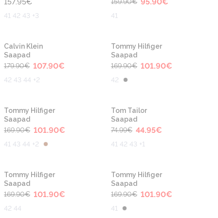
157.95
€
95.90
€
159.90
€
41 42 43 +3
41
-40%
-40%
Calvin Klein
Tommy Hilfiger
Saapad
Saapad
107.90
€
101.90
€
179.90
€
169.90
€
42 43 44 +2
42
-40%
-40%
Tommy Hilfiger
Tom Tailor
Saapad
Saapad
101.90
€
44.95
€
169.90
€
74.99
€
41 43 44 +2
41 42 43 +1
-40%
-40%
Tommy Hilfiger
Tommy Hilfiger
Saapad
Saapad
101.90
€
101.90
€
169.90
€
169.90
€
42 44
41