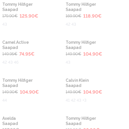
-30%
-30%
Tommy Hilfiger
Tommy Hilfiger
Saapad
Saapad
125.90
€
118.90
€
179.90
€
169.90
€
43
42 43
-50%
-30%
Camel Active
Tommy Hilfiger
Saapad
Saapad
74.95
€
104.90
€
149.95
€
149.90
€
42 43 46
43
-30%
-30%
Tommy Hilfiger
Calvin Klein
Saapad
Saapad
104.90
€
104.90
€
149.90
€
149.90
€
44
41 42 43 +3
-40%
Axelda
Tommy Hilfiger
Saapad
Saapad