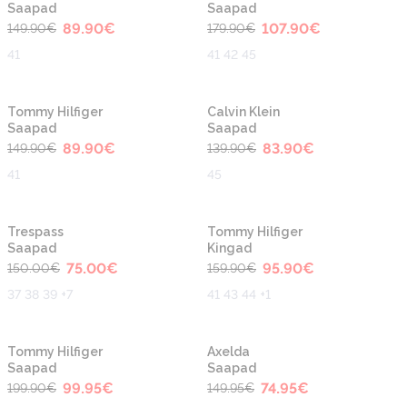
Saapad
Saapad
89.90
€
107.90
€
149.90
€
179.90
€
41
41 42 45
-40%
-40%
Tommy Hilfiger
Calvin Klein
Saapad
Saapad
89.90
€
83.90
€
149.90
€
139.90
€
41
45
-50%
-40%
Trespass
Tommy Hilfiger
Saapad
Kingad
75.00
€
95.90
€
150.00
€
159.90
€
37 38 39 +7
41 43 44 +1
-50%
-50%
Tommy Hilfiger
Axelda
Saapad
Saapad
99.95
€
74.95
€
199.90
€
149.95
€