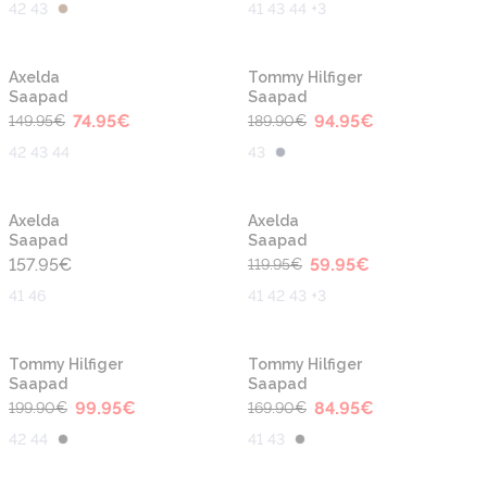
42 43
41 43 44 +3
-50%
-50%
Axelda
Tommy Hilfiger
Saapad
Saapad
74.95
€
94.95
€
149.95
€
189.90
€
42 43 44
43
-50%
Axelda
Axelda
Saapad
Saapad
157.95
€
59.95
€
119.95
€
41 46
41 42 43 +3
-50%
-50%
Tommy Hilfiger
Tommy Hilfiger
Saapad
Saapad
99.95
€
84.95
€
199.90
€
169.90
€
42 44
41 43