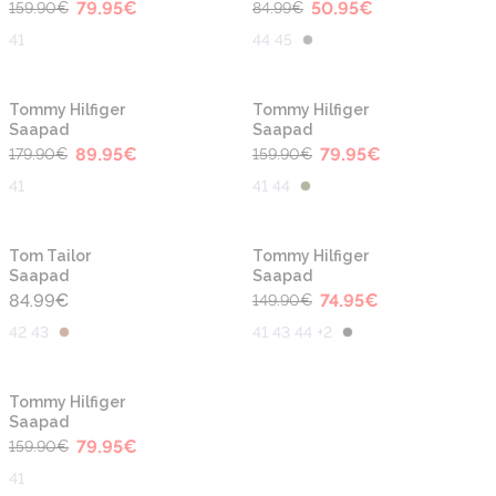
79.95
€
50.95
€
159.90
€
84.99
€
41
44 45
-50%
-50%
Tommy Hilfiger
Tommy Hilfiger
Saapad
Saapad
89.95
€
79.95
€
179.90
€
159.90
€
41
41 44
-50%
Tom Tailor
Tommy Hilfiger
Saapad
Saapad
84.99
€
74.95
€
149.90
€
42 43
41 43 44 +2
-50%
Tommy Hilfiger
Saapad
79.95
€
159.90
€
41