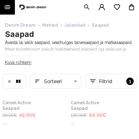
Denim Dream
›
Mehed
›
Jalanõud
›
Saapad
Saapad
Avasta lai valik saapaid, sealhulgas talvesaapaid ja matkasaapaid.
Meie kollektsioon pakub kvaliteetseid jalatseid iga seikluse ja
aastaaja jaoks.
Kuva rohkem
Filtrid
Sorteeri
1
-50%
-50%
Camel Active
Camel Active
Saapad
Saapad
49.95
€
69.95
€
99.95
€
139.95
€
41
41