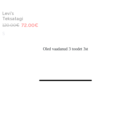
-40%
Levi's
Teksatagi
72.00
€
120.00
€
S
Oled vaadanud 3 toodet 3st