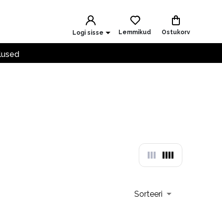
Lemmikud
Ostukorv
Logi sisse
lused
Sorteeri