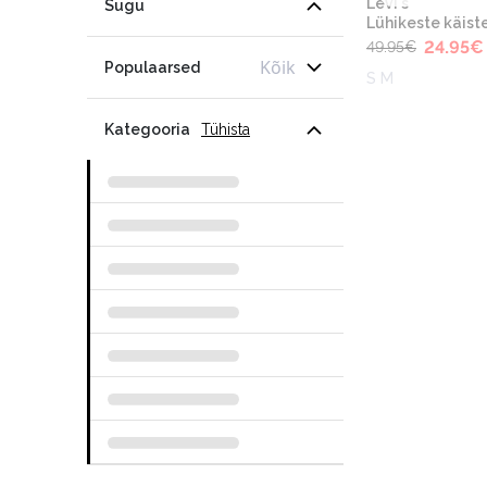
Levi's
Sugu
Lühikeste käiste
24.95
€
49.95
€
Kõik
Populaarsed
S M
Kategooria
Tühista