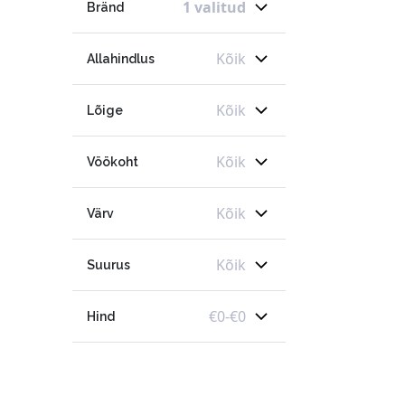
1 valitud
Bränd
Kõik
Allahindlus
Kõik
Lõige
Kõik
Vöökoht
Kõik
Värv
Kõik
Suurus
€
0
-
€
0
Hind