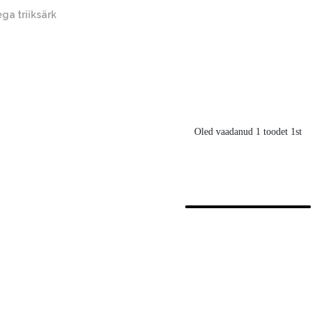
ga triiksärk
Oled vaadanud 1 toodet 1st