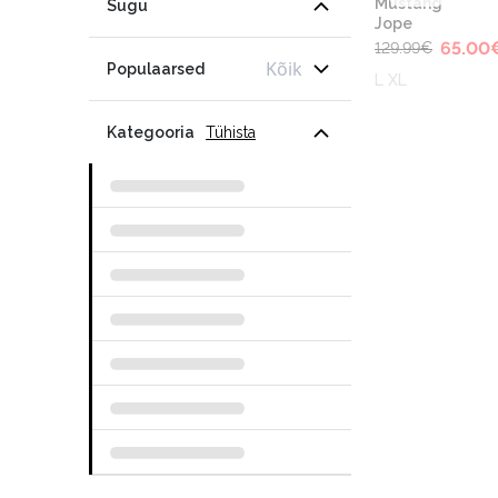
Mustang
Sugu
Jope
65.00
129.99
€
Kõik
Populaarsed
L XL
Kategooria
Tühista