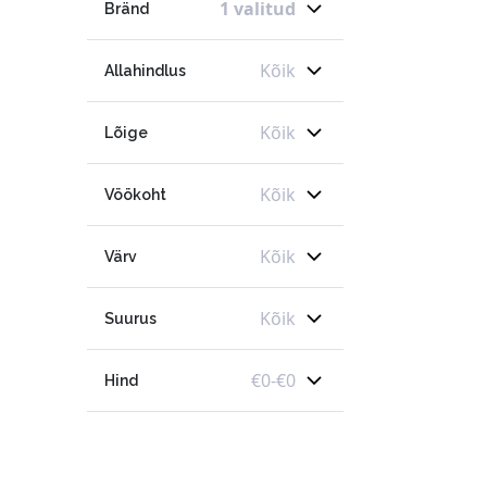
1 valitud
Bränd
Kõik
Allahindlus
Kõik
Lõige
Kõik
Vöökoht
Kõik
Värv
Kõik
Suurus
€
0
-
€
0
Hind