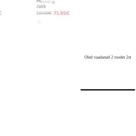
Mustang
Jakk
€
71.95
€
119.99
€
XL
Oled vaadanud 2 toodet 2st