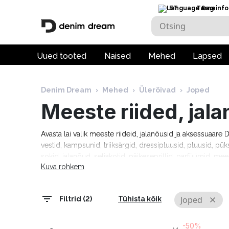
ET
Tarneinfo
Uued tooted
Naised
Mehed
Lapsed
Denim Dream
›
Mehed
›
Ülerõivad
›
Joped
Meeste riided, jal
Avasta lai valik meeste riideid, jalanõusid ja aksessuaar
vestid, kampsunid, triiksärgid, dressipluusid, pluusid, pük
sokid, jalanõud, seljakotid, päikeseprillid, parfüümid, mee
Kuva rohkem
moebrändidelt nagu Guess, Tommy Hilfiger, Calvin Klein
Cardin, Levi's, Lee, Tom Tailor, Pepe Jeans ja paljud teis
tarneaeg 1–5 tööpäeva!
Joped
Filtrid (2)
Tühista kõik
-50%