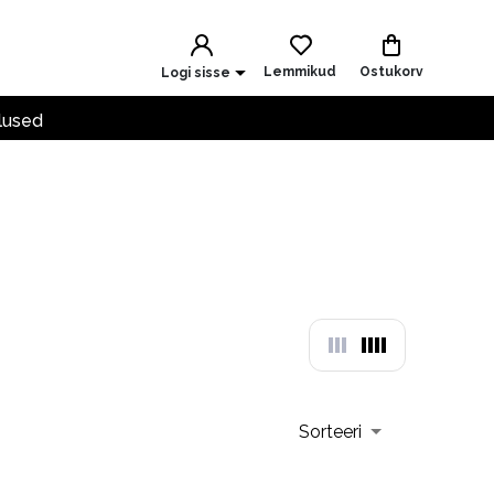
Lemmikud
Ostukorv
Logi sisse
lused
Sorteeri