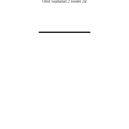
Oled vaadanud 2 toodet 2st