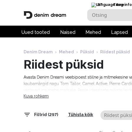
ET
Tarneinfo
Uued tooted
Naised
Mehed
Lapsed
Denim Dream
›
Mehed
›
Püksid
›
Riidest püksid
Riidest püksid
Avasta Denim Dreami veebipoest stiilne ja mitmekesine va
kaubamärgid nagu Tom Tailor, Camel Active, Pierre Cardin,
vastavad iga mehe maitsele. Peale ideaalsete pükste leidmi
Kuva rohkem
garderoobi ja luua täiuslik komplekt igaks sündmuseks.
Riidest püks
Filtrid (297)
Tühista kõik