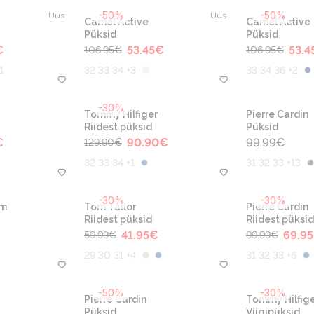
-50%
-50%
Uus
Uus
Camel Active
Camel Active
Püksid
Püksid
€
53.45
€
53.4
106.95
€
106.95
€
1
32 33 34 +3
33 34 36 +2
-30%
Tommy Hilfiger
Pierre Cardin
Riidest püksid
Püksid
€
90.90
€
99.99
€
129.90
€
32 33 34 +1
31 32 33 +13
-30%
-30%
im
Tom Tailor
Pierre Cardin
Riidest püksid
Riidest püksid
41.95
€
69.95
59.99
€
99.99
€
29 30 31 +4
31 32 33 +6
-50%
-30%
Pierre Cardin
Tommy Hilfige
Püksid
Viigipüksid