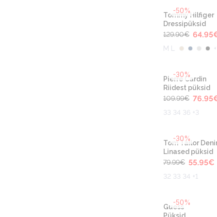
-50%
Tommy Hilfiger
Dressipüksid
64.95
129.90
€
M L
+
-30%
Pierre Cardin
Riidest püksid
76.95
109.99
€
33 34 36 +3
-30%
Tom Tailor Den
Linased püksid
55.95
€
79.99
€
32 33 34 +1
-50%
Guess
Püksid