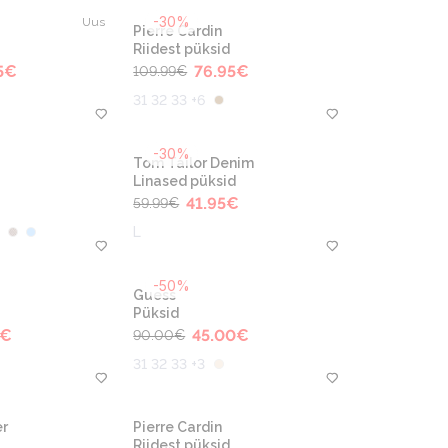
-30%
Uus
Pierre Cardin
Riidest püksid
5
€
76.95
€
109.99
€
31 32 33 +6
-30%
Tom Tailor Denim
Linased püksid
41.95
€
59.99
€
L
-50%
Guess
Püksid
€
45.00
€
90.00
€
31 32 33 +3
r
Pierre Cardin
Riidest püksid