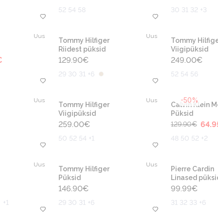
52 54 58
30 31 32 +3
Uus
Uus
Tommy Hilfiger
Tommy Hilfige
Riidest püksid
Viigipüksid
€
129.90
€
249.00
€
29 30 31 +6
52 54 56
-50%
Uus
Uus
Tommy Hilfiger
Calvin Klein 
Viigipüksid
Püksid
259.00
€
64.9
129.90
€
50 52 54 +1
48 50 52 +2
Uus
Uus
Tommy Hilfiger
Pierre Cardin
Püksid
Linased püksi
146.90
€
99.99
€
+
1
29 30 31 +6
31 32 33 +6