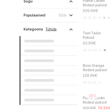
Pierre Cardin
Sugu
Riidest püksid
109.99
€
Kõik
Populaarsed
30 31 32 +6
Kategooria
Tühista
Tom Tailor
Püksid
62.99
€
46 48 50 +4
Boss Orange
Riidest püksid
129.95
€
29 30 31 +5
-30%
Pierre Cardin
Riidest püksid
76.95
109.99
€