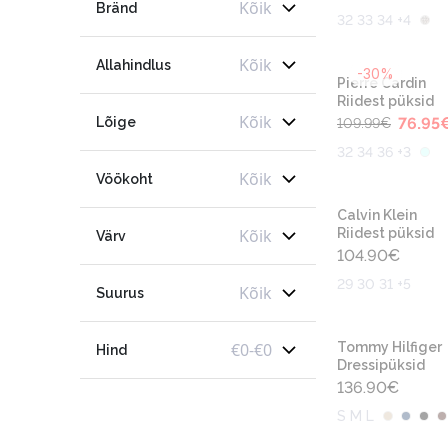
Kõik
Bränd
32 33 34 +4
Kõik
Allahindlus
-30%
Pierre Cardin
Riidest püksid
Kõik
Lõige
76.95
109.99
€
32 34 36 +3
Kõik
Vöökoht
Calvin Klein
Kõik
Riidest püksid
Värv
104.90
€
29 30 31 +5
Kõik
Suurus
€
0
-
€
0
Tommy Hilfiger
Hind
Dressipüksid
136.90
€
S M L