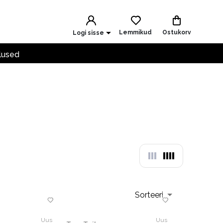
Lemmikud
Ostukorv
Logi sisse
lused
Sorteeri
Uus
Uus