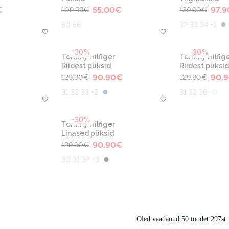
€
55.00
€
97.9
109.99
€
139.90
€
50 56
32 33 34 +1
-30%
-30%
Tommy Hilfiger
Tommy Hilfige
Riidest püksid
Riidest püksid
90.90
€
90.
129.90
€
129.90
€
31 32 33 +2
31 32 36
-30%
Tommy Hilfiger
Linased püksid
90.90
€
129.90
€
30 31 32 +3
Oled vaadanud 50 toodet 297st