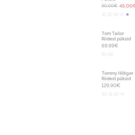
45.00
90.00
€
31 32 33 +2
Tom Tailor
Riidest püksid
69.99
€
50 52
Tommy Hilfiger
Riidest püksid
129.90
€
30 31 32 +4