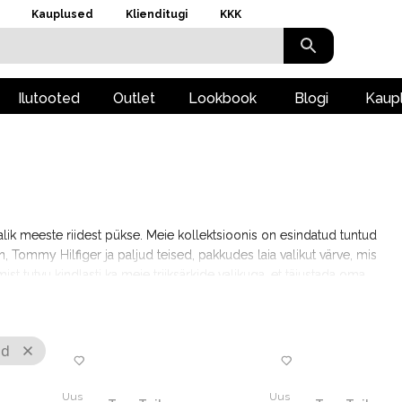
Kauplused
Klienditugi
KKK
Ilutooted
Outlet
Lookbook
Blogi
Kaup
lik meeste riidest pükse. Meie kollektsioonis on esindatud tuntud
 Tommy Hilfiger ja paljud teised, pakkudes laia valikut värve, mis
st tutvu kindlasti ka meie triiksärkide valikuga, et täiustada oma
id
Uus
Uus