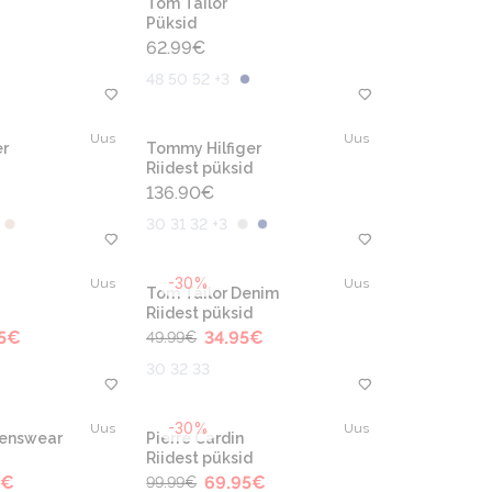
Tom Tailor
Püksid
62.99
€
48 50 52 +3
Uus
Uus
r
Tommy Hilfiger
Riidest püksid
136.90
€
30 31 32 +3
-30%
Uus
Uus
Tom Tailor Denim
Riidest püksid
5
€
34.95
€
49.99
€
30 32 33
-30%
Uus
Uus
Menswear
Pierre Cardin
Riidest püksid
€
69.95
€
99.99
€