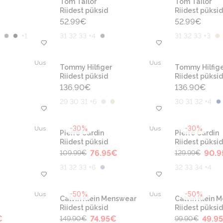
Tom Tailor
Tom Tailor
Riidest püksid
Riidest püksid
52.99
€
52.99
€
+
1
31 32 33 +4
31 32 33 +3
Uus
Uus
Tommy Hilfiger
Tommy Hilfige
Riidest püksid
Riidest püksid
136.90
€
136.90
€
29 30 31 +6
30 31 32 +4
-30%
-30%
Uus
Uus
Pierre Cardin
Pierre Cardin
Riidest püksid
Riidest püksid
76.95
€
90.9
109.99
€
129.99
€
31 32 33 +6
32 33 34 +4
-50%
-50%
Uus
Uus
Calvin Klein Menswear
Calvin Klein 
Riidest püksid
Riidest püksid
€
74.95
€
49.95
149.90
€
99.90
€