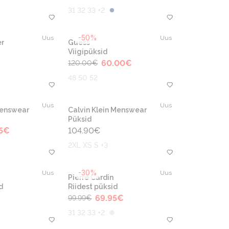
31 32 33 +2
-50%
Uus
Uus
r
Guess
Viigipüksid
60.00
€
120.00
€
48 50 52
Uus
Uus
Menswear
Calvin Klein Menswear
Püksid
5
€
104.90
€
2XL XS S +3
-30%
Uus
Uus
Pierre Cardin
d
Riidest püksid
69.95
€
99.99
€
31 32 33 +2