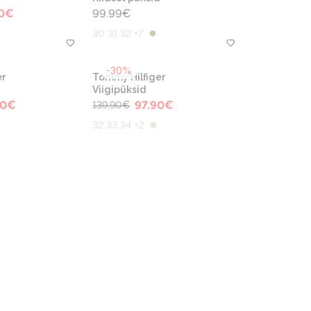
0
€
99.99
€
30 31 32 +7
-30%
r
Tommy Hilfiger
Viigipüksid
90
€
97.90
€
139.90
€
32 33 34 +2