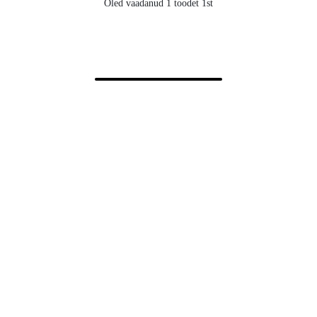
Oled vaadanud 1 toodet 1st