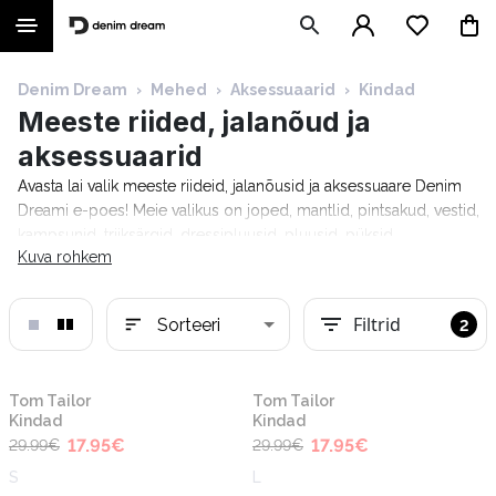
Denim Dream
›
Mehed
›
Aksessuaarid
›
Kindad
Meeste riided, jalanõud ja
aksessuaarid
Avasta lai valik meeste riideid, jalanõusid ja aksessuaare Denim
Dreami e-poes! Meie valikus on joped, mantlid, pintsakud, vestid,
kampsunid, triiksärgid, dressipluusid, pluusid, püksid,
Kuva rohkem
teksapüksid, lühikesed püksid, spordiriided, pesu, ujumisriided,
sokid, jalanõud, seljakotid, päikeseprillid, parfüümid, meeste
käekellad ja palju muud. Stiilsed ja kvaliteetsed tooted tuntud
Filtrid
Sorteeri
2
moebrändidelt nagu Guess, Tommy Hilfiger, Calvin Klein, Camel
Active, Denim Dream, Trespass, Lee Cooper, Mustang, Pierre
Cardin, Levi's, Lee, Tom Tailor, Pepe Jeans ja paljud teised.
-40%
-40%
Tom Tailor
Tom Tailor
Tasuta tarne alates 69 €, 14-päevane tasuta tagastamine ja
Kindad
Kindad
tarneaeg 1–5 tööpäeva!
17.95
€
17.95
€
29.99
€
29.99
€
S
L