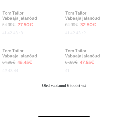
-50%
-50%
Tom Tailor
Tom Tailor
Vabaaja jalanõud
Vabaaja jalanõud
27.50
€
32.50
€
54.99
€
64.99
€
41 42 43 +3
41 42 43 +2
-30%
-30%
Tom Tailor
Tom Tailor
Vabaaja jalanõud
Vabaaja jalanõud
45.45
€
47.55
€
64.99
€
67.99
€
42 43 44
41
Oled vaadanud 6 toodet 6st