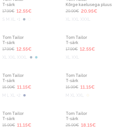
T-särk
Kõrge kaelusega pluus
12.55
€
20.95
€
17.99
€
29.99
€
S M XL +1
XL XXL XXXL
-30%
-30%
Tom Tailor
Tom Tailor
T-särk
T-särk
12.55
€
12.55
€
17.99
€
17.99
€
XL XXL XXXL
XL XXL
-30%
-30%
Tom Tailor
Tom Tailor
T-särk
T-särk
11.15
€
11.15
€
15.99
€
15.99
€
M L XL +2
M XL XXL
-30%
-30%
Tom Tailor
Tom Tailor
T-särk
T-särk
11.15
€
18.15
€
15.99
€
25.99
€