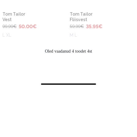
-50%
-40%
Tom Tailor
Tom Tailor
Vest
Fliisvest
50.00
€
35.95
€
99.99
€
59.99
€
L XL
M L
Oled vaadanud 4 toodet 4st