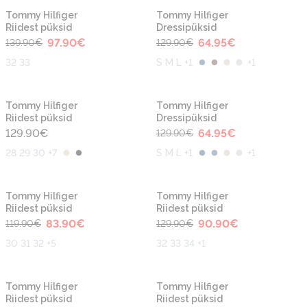
-30%
-50%
Tommy Hilfiger
Tommy Hilfiger
Riidest püksid
Dressipüksid
97.90
€
64.95
€
139.90
€
129.90
€
32 33
S M L +1
+
1
-50%
Tommy Hilfiger
Tommy Hilfiger
Riidest püksid
Dressipüksid
129.90
€
64.95
€
129.90
€
28 29 30 +7
S M L +1
+
1
-30%
-30%
Tommy Hilfiger
Tommy Hilfiger
Riidest püksid
Riidest püksid
83.90
€
90.90
€
119.90
€
129.90
€
30 31 32 +5
32 33 34 +1
-30%
Tommy Hilfiger
Tommy Hilfiger
Riidest püksid
Riidest püksid