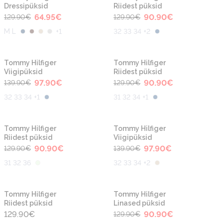
Dressipüksid
Riidest püksid
64.95
€
90.90
€
129.90
€
129.90
€
M L
+
1
32 33 34 +2
-30%
-30%
Tommy Hilfiger
Tommy Hilfiger
Viigipüksid
Riidest püksid
97.90
€
90.90
€
139.90
€
129.90
€
32 33 34 +1
31 32 34 +1
-30%
-30%
Tommy Hilfiger
Tommy Hilfiger
Riidest püksid
Viigipüksid
90.90
€
97.90
€
129.90
€
139.90
€
31 32 36
32 33 34 +2
-30%
Tommy Hilfiger
Tommy Hilfiger
Riidest püksid
Linased püksid
129.90
€
90.90
€
129.90
€