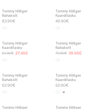
Uus
Uus
Tommy Hilfiger
Tommy Hilfiger
Rahakott
Kaarditasku
83.90
€
49.90
€
OS
OS
-50%
-50%
Tommy Hilfiger
Tommy Hilfiger
Kaarditasku
Rahakott
27.45
€
39.95
€
54.90
€
79.90
€
OS
OS
Tommy Hilfiger
Tommy Hilfiger
Rahakott
Kaarditasku
62.90
€
52.90
€
OS
OS
Tommy Hilfiger
Tommy Hilfiger