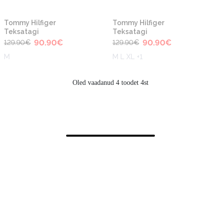
-30%
-30%
Tommy Hilfiger
Tommy Hilfiger
Teksatagi
Teksatagi
90.90
€
90.90
€
129.90
€
129.90
€
M
M L XL +1
Oled vaadanud 4 toodet 4st