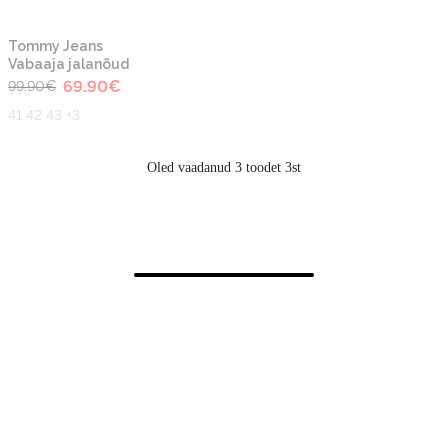
-30%
Tommy Jeans
Vabaaja jalanõud
69.90
€
99.90
€
41 42 43 +3
Oled vaadanud 3 toodet 3st