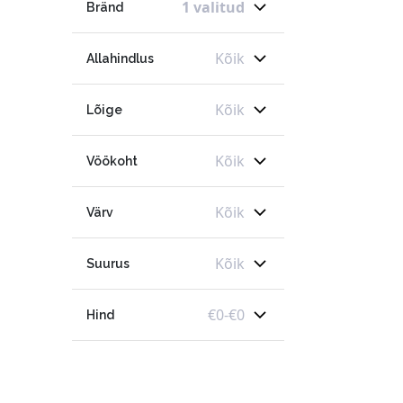
1 valitud
Bränd
Kõik
Allahindlus
Kõik
Lõige
Kõik
Vöökoht
Kõik
Värv
Kõik
Suurus
€
0
-
€
0
Hind