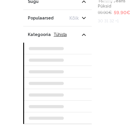
Tommy Jeans
Sugu
Püksid
59.90
99.90
€
Kõik
Populaarsed
30 31 32 +1
Kategooria
Tühista