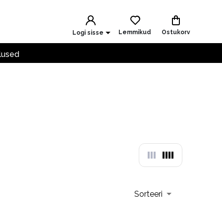
Lemmikud
Ostukorv
Logi sisse
lused
Sorteeri