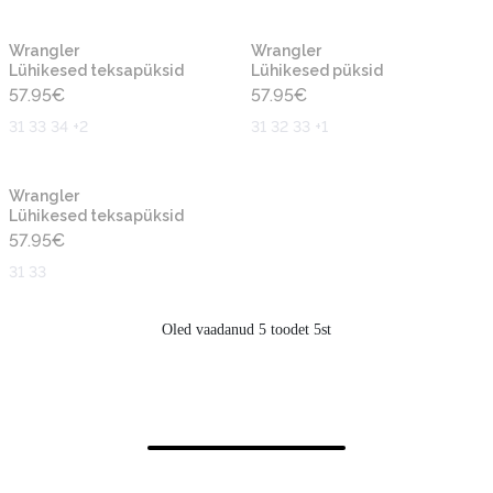
Wrangler
Wrangler
Lühikesed teksapüksid
Lühikesed püksid
57.95
€
57.95
€
31 33 34 +2
31 32 33 +1
Wrangler
Lühikesed teksapüksid
57.95
€
31 33
Oled vaadanud 5 toodet 5st