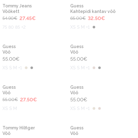
-50%
-50%
Tommy Jeans
Guess
Vöökett
Kahtepidi kantav vöö
27.45
€
32.50
€
54.90
€
65.00
€
75 80 85 +2
XS S M +1
Guess
Guess
Vöö
Vöö
55.00
€
55.00
€
XS S M +1
XS S M +1
-50%
Guess
Guess
Vöö
Vöö
27.50
€
55.00
€
55.00
€
XS S M
XS S M +1
-30%
-50%
Tommy Hilfiger
Guess
Vöö
Vöö