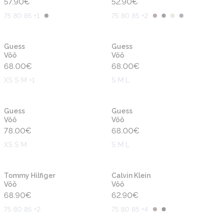
57.90
€
52.90
€
75 80 85 +1
75 80 85 +2
Uus
Uus
Guess
Guess
Vöö
Vöö
68.00
€
68.00
€
XS S M +1
S M L
Uus
Uus
Guess
Guess
Vöö
Vöö
78.00
€
68.00
€
XS S M
S M L
Uus
Uus
Tommy Hilfiger
Calvin Klein
Vöö
Vöö
68.90
€
62.90
€
75 80 85 +2
75 80 85 +4