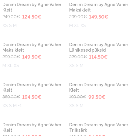
-50%
-50%
Uus
Uus
Denim Dream by Agne Vaher
Denim Dream by Agne Vaher
Kleit
Maksikleit
124.50
€
149.50
€
249.00
€
299.00
€
XS S M
M XL XS
-50%
-50%
Uus
Uus
Denim Dream by Agne Vaher
Denim Dream by Agne Vaher
Maksikleit
Lühikesed püksid
149.50
€
114.50
€
299.00
€
229.00
€
M XL XS
XS S M
-50%
-50%
Denim Dream by Agne Vaher
Denim Dream by Agne Vaher
Kleit
Kleit
194.50
€
99.50
€
389.00
€
199.00
€
XS S M +1
XS S M
-50%
-50%
Denim Dream by Agne Vaher
Denim Dream by Agne Vaher
Kleit
Triiksärk