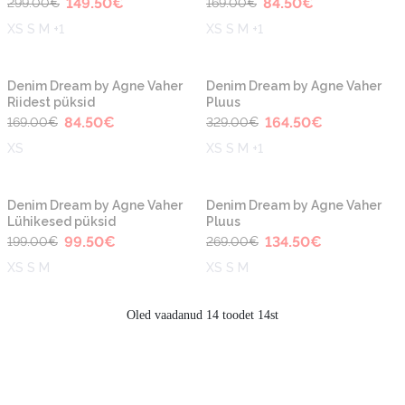
149.50
€
84.50
€
299.00
€
169.00
€
XS S M +1
XS S M +1
-50%
-50%
Denim Dream by Agne Vaher
Denim Dream by Agne Vaher
Riidest püksid
Pluus
84.50
€
164.50
€
169.00
€
329.00
€
XS
XS S M +1
-50%
-50%
Denim Dream by Agne Vaher
Denim Dream by Agne Vaher
Lühikesed püksid
Pluus
99.50
€
134.50
€
199.00
€
269.00
€
XS S M
XS S M
Oled vaadanud 14 toodet 14st