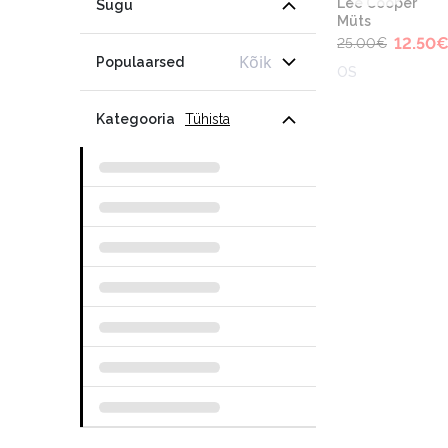
Lee Cooper
Sugu
Müts
12.50
25.00
€
Kõik
Populaarsed
OS
Kategooria
Tühista