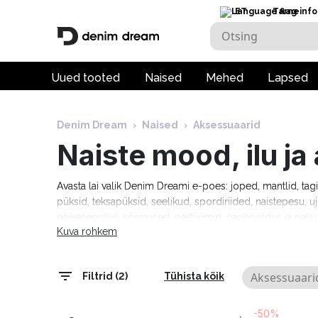
ET
Tarneinfo
Uued tooted
Naised
Mehed
Lapsed
Denim Dream
›
Naised
›
Aksessuaarid
Naiste mood, ilu j
Avasta lai valik Denim Dreami e-poes: joped, mantlid, tag
püksid, teksapüksid, seelikud, spordiriided, naistepesu, uj
päikeseprillid, sõrmused, parfüümid, näohooldus ja pal
Kuva rohkem
Tommy Hilfiger, Calvin Klein, Camel Active, Denim Drea
Marciano, Molly Bracken, Pepe Jeans, Rino & Pelle ja palj
tarneaeg 1–5 tööpäeva!
Aksessuaari
Filtrid (2)
Tühista kõik
-50%