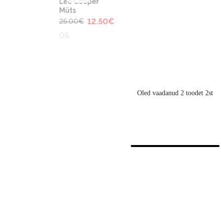
Lee Cooper
Müts
€
12.50
€
25.00
€
OS
Oled vaadanud 2 toodet 2st