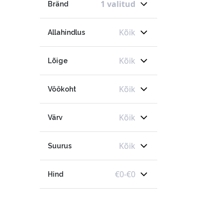
1 valitud
Bränd
Kõik
Allahindlus
Kõik
Lõige
Kõik
Vöökoht
Kõik
Värv
Kõik
Suurus
€
0
-
€
0
Hind