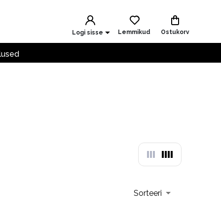
Lemmikud
Ostukorv
Logi sisse
lused
Sorteeri