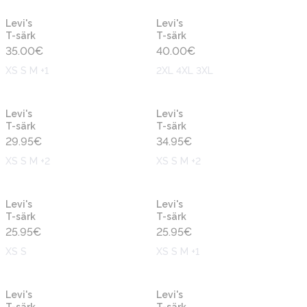
Levi's
Levi's
T-särk
T-särk
35.00
€
40.00
€
XS S M +1
2XL 4XL 3XL
Levi's
Levi's
T-särk
T-särk
29.95
€
34.95
€
XS S M +2
XS S M +2
Levi's
Levi's
T-särk
T-särk
25.95
€
25.95
€
XS S
XS S M +1
Levi's
Levi's