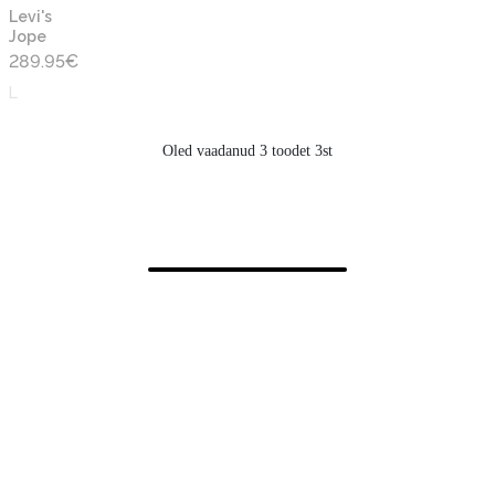
Levi's
Jope
289.95
€
L
Oled vaadanud 3 toodet 3st