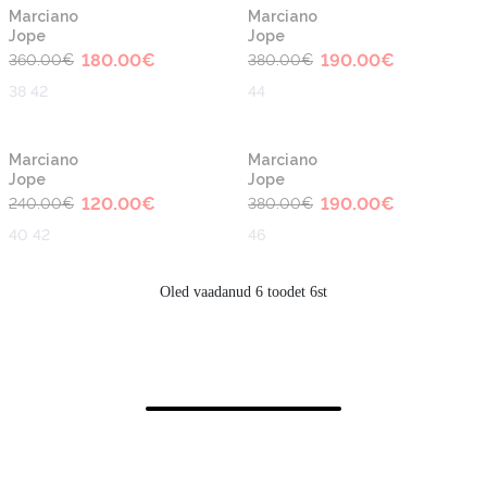
-50%
-50%
Marciano
Marciano
Jope
Jope
180.00
€
190.00
€
360.00
€
380.00
€
38 42
44
-50%
-50%
Marciano
Marciano
Jope
Jope
120.00
€
190.00
€
240.00
€
380.00
€
40 42
46
Oled vaadanud 6 toodet 6st