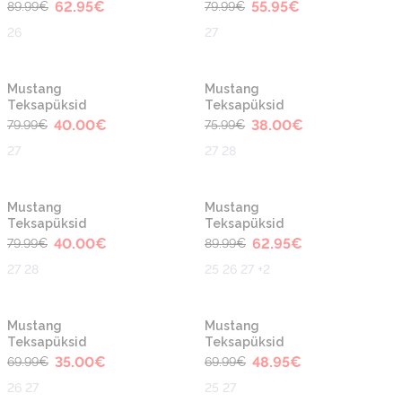
62.95
€
55.95
€
89.99
€
79.99
€
26
27
-50%
-50%
Mustang
Mustang
Teksapüksid
Teksapüksid
40.00
€
38.00
€
79.99
€
75.99
€
27
27 28
-50%
-30%
Mustang
Mustang
Teksapüksid
Teksapüksid
40.00
€
62.95
€
79.99
€
89.99
€
27 28
25 26 27 +2
-50%
-30%
Mustang
Mustang
Teksapüksid
Teksapüksid
35.00
€
48.95
€
69.99
€
69.99
€
26 27
25 27