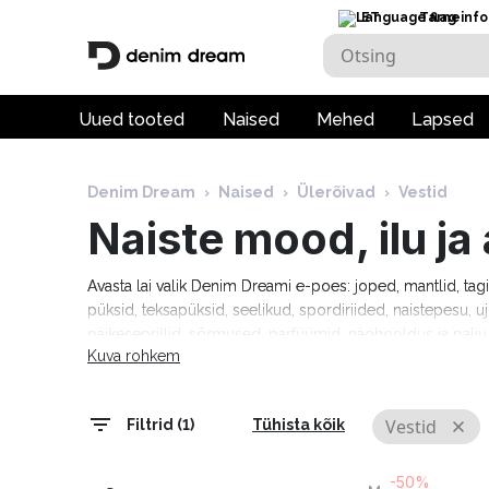
ET
Tarneinfo
Uued tooted
Naised
Mehed
Lapsed
Denim Dream
›
Naised
›
Ülerõivad
›
Vestid
Naiste mood, ilu j
Avasta lai valik Denim Dreami e-poes: joped, mantlid, tag
püksid, teksapüksid, seelikud, spordiriided, naistepesu, uj
päikeseprillid, sõrmused, parfüümid, näohooldus ja pal
Kuva rohkem
Tommy Hilfiger, Calvin Klein, Camel Active, Denim Drea
Marciano, Molly Bracken, Pepe Jeans, Rino & Pelle ja palj
tarneaeg 1–5 tööpäeva!
Vestid
Filtrid (1)
Tühista kõik
-50%