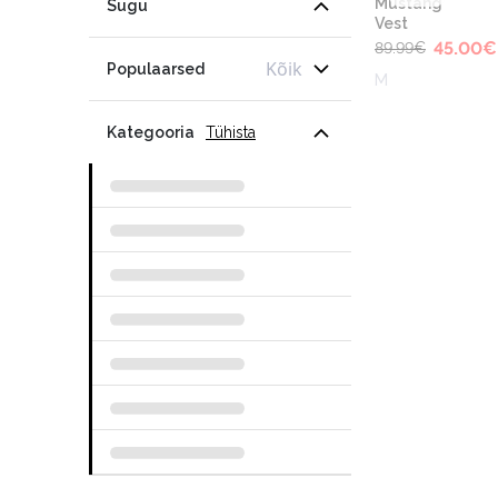
Mustang
Sugu
Vest
45.00
€
89.99
€
Kõik
Populaarsed
M
Kategooria
Tühista