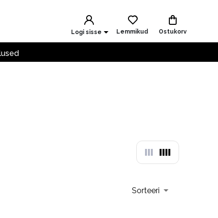
Lemmikud
Ostukorv
Logi sisse
lused
Sorteeri