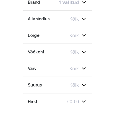
1 valitud
Bränd
Kõik
Allahindlus
Kõik
Lõige
Kõik
Vöökoht
Kõik
Värv
Kõik
Suurus
€
0
-
€
0
Hind