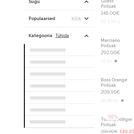
Guess
Sugu
Pintsak
146.00
€
Kõik
Populaarsed
XS S M +2
Kategooria
Tühista
Marciano
Pintsak
292.00
€
42 44
Boss Orange
Pintsak
209.95
€
36 38 40
-50%
Tommy Hilfiger
Pintsak
149.9
299.90
€