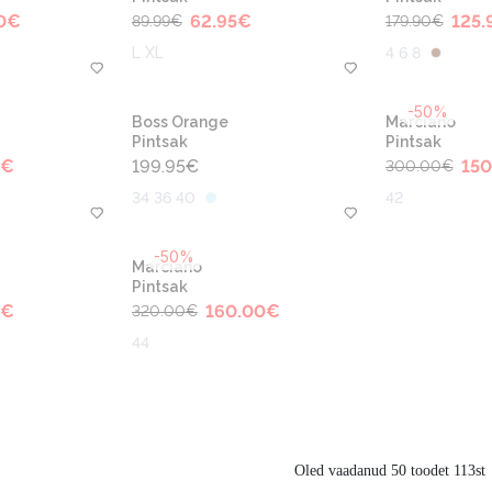
0
€
62.95
€
125.
89.99
€
179.90
€
L XL
4 6 8
-50%
Boss Orange
Marciano
Pintsak
Pintsak
€
199.95
€
150
300.00
€
34 36 40
42
-50%
Marciano
Pintsak
€
160.00
€
320.00
€
44
Oled vaadanud 50 toodet 113st