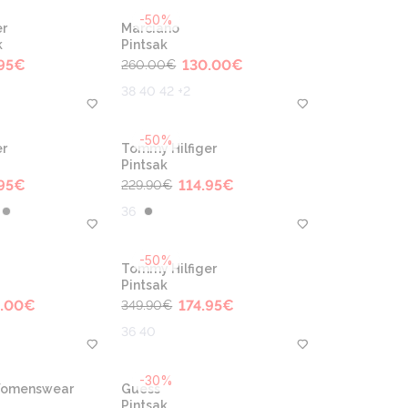
-50%
r
Marciano
k
Pintsak
95
€
130.00
€
260.00
€
38 40 42 +2
-50%
r
Tommy Hilfiger
Pintsak
95
€
114.95
€
229.90
€
36
-50%
Tommy Hilfiger
Pintsak
.00
€
174.95
€
349.90
€
36 40
-30%
 Womenswear
Guess
Pintsak