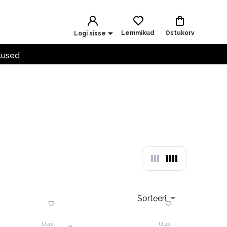
Lemmikud
Ostukorv
Logi sisse
lused
Sorteeri
Uus
Uus