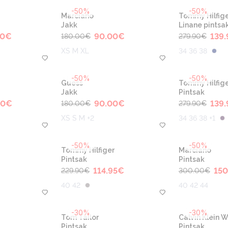
-50%
-50%
Marciano
Tommy Hilfige
Jakk
Linane pintsa
00
€
90.00
€
139.
180.00
€
279.90
€
XS M XL
34 36 38
-50%
-50%
Guess
Tommy Hilfige
Jakk
Pintsak
00
€
90.00
€
139.
180.00
€
279.90
€
XS S M +2
34 36 38 +1
-50%
-50%
Tommy Hilfiger
Marciano
Pintsak
Pintsak
€
114.95
€
150
229.90
€
300.00
€
40 42
40 42 44
-30%
-30%
Tom Tailor
Calvin Klein
Pintsak
Pintsak