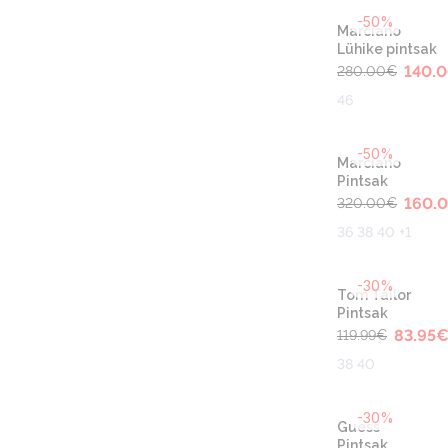
-50%
Marciano
Lühike pintsak
140.
280.00
€
46
-50%
Marciano
Pintsak
160.
320.00
€
36 38 40 +1
-30%
Tom Tailor
Pintsak
83.95
119.99
€
38 40
-30%
Guess
Pintsak