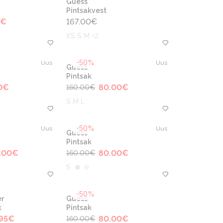
Guess
Pintsakvest
€
167.00
€
XS S M +2
-50%
Uus
Uus
Guess
Pintsak
0
€
80.00
€
160.00
€
S M L
-50%
Uus
Uus
Guess
Pintsak
.00
€
80.00
€
160.00
€
S
-50%
r
Guess
k
Pintsak
95
€
80.00
€
160.00
€