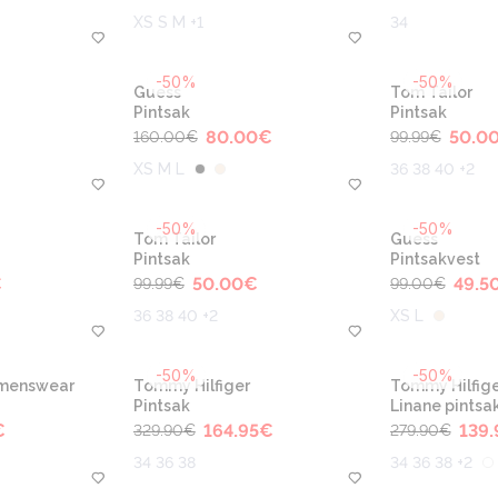
XS S M +1
34
-50%
-50%
Guess
Tom Tailor
Pintsak
Pintsak
80.00
€
50.0
160.00
€
99.99
€
XS M L
36 38 40 +2
-50%
-50%
Tom Tailor
Guess
Pintsak
Pintsakvest
€
50.00
€
49.5
99.99
€
99.00
€
36 38 40 +2
XS L
-50%
-50%
omenswear
Tommy Hilfiger
Tommy Hilfige
Pintsak
Linane pintsa
€
164.95
€
139.
329.90
€
279.90
€
34 36 38
34 36 38 +2