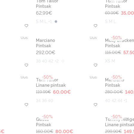
Tom Tailor
Tom Tailor
Pintsak
Pintsak
62.99
€
35.00
69.99
€
S M L +1
S M L
-50%
Uus
Uus
Marciano
Molly Bracken
Pintsak
Pintsak
292.00
€
57.5
115.00
€
38 40 42 +2
XS M
-50%
-50%
Uus
Uus
Tom Tailor
Marciano
Linane pintsak
Pintsak
60.00
€
140
119.99
€
280.00
€
34 36 40
40 42 44 +1
-50%
-50%
Guess
Tommy Hilfige
Pintsak
Linane pintsa
5
€
80.00
€
149.
160.00
€
299.90
€