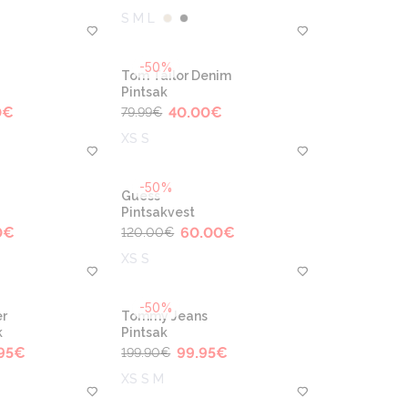
S M L
-50%
Tom Tailor Denim
Pintsak
0
€
40.00
€
79.99
€
XS S
-50%
Guess
Pintsakvest
0
€
60.00
€
120.00
€
XS S
-50%
r
Tommy Jeans
k
Pintsak
95
€
99.95
€
199.90
€
XS S M