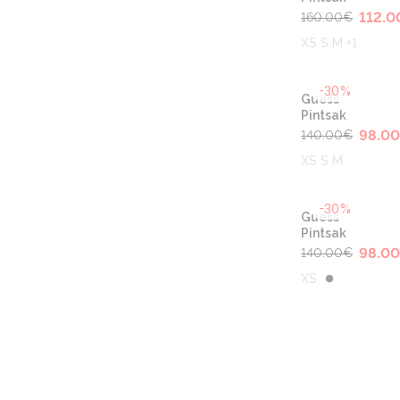
112.0
160.00
€
XS S M +1
-30%
Guess
Pintsak
98.00
140.00
€
XS S M
-30%
Guess
Pintsak
98.00
140.00
€
XS