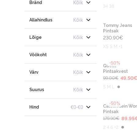
Kõik
Bränd
34 38
Kõik
Allahindlus
Tommy Jeans
Pintsak
Kõik
Lõige
230.90
€
XS S M +1
Kõik
Vöökoht
-50%
Guess
Kõik
Pintsakvest
Värv
49.50
99.00
€
S M L
Kõik
Suurus
-50%
€
0
-
€
0
Calvin Klein W
Hind
Pintsak
89.95
179.90
€
2 4 6 +2