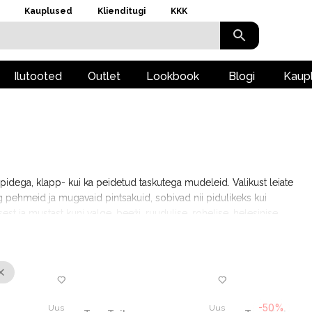
Kauplused
Klienditugi
KKK
Ilutooted
Outlet
Lookbook
Blogi
Kaup
öpidega, klapp- kui ka peidetud taskutega mudeleid. Valikust leiate
 pehmeid ja mugavaid pintsakuid, sobivad nii pidulikeks kui
st ja mustast kuni valge, beeži, ruudulise, rohelise, helesinise,
dest pükse ja seelikuid, mis täiendavad suurepäraselt pintsakuid.
äiendage oma garderoobi!
-50%
Uus
Uus