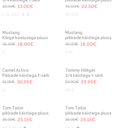
3/4 käistega t-särk
pikkade käistega pluus
13.00
€
22.50
€
25.99
€
45.00
€
L XL XXL
XS S M
-50%
-50%
Mustang
Mustang
Kõrge kaelusega pluus
pikkade käistega pluus
18.00
€
18.00
€
35.99
€
35.99
€
S
S M
-50%
-50%
Camel Active
Tommy Hilfiger
Pikkade käistega t-särk
3/4 käistega t-särk
30.95
€
29.95
€
61.95
€
59.90
€
S
XS S
-30%
-30%
Tom Tailor
Tom Tailor
pikkade käistega pluus
pikkade käistega pluus
25.15
€
25.15
€
35.99
€
35.99
€
XS S M +2
XS S