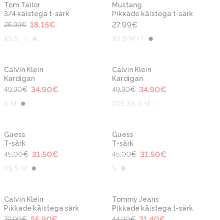
-30%
Tom Tailor
Mustang
3/4 käistega t-särk
Pikkade käistega t-särk
18.15
€
27.99
€
25.99
€
XS S
XS S M +2
-30%
-30%
Calvin Klein
Calvin Klein
Kardigan
Kardigan
34.90
€
34.90
€
49.90
€
49.90
€
S M
2XS XS S +1
-30%
-30%
Guess
Guess
T-särk
T-särk
31.50
€
31.50
€
45.00
€
45.00
€
XS S M
S
-30%
-30%
Calvin Klein
Tommy Jeans
Pikkade käistega särk
Pikkade käistega t-särk
55.90
€
31.40
€
79.90
€
44.90
€