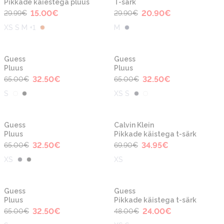
Pikkade käiestega pluus
T-särk
15.00
€
20.90
€
29.99
€
29.90
€
XS S M +1
M
-50%
-50%
Guess
Guess
Pluus
Pluus
32.50
€
32.50
€
65.00
€
65.00
€
S
XS S
-50%
-50%
Guess
Calvin Klein
Pluus
Pikkade käistega t-särk
32.50
€
34.95
€
65.00
€
69.90
€
XS
XS
-50%
-50%
Guess
Guess
Pluus
Pikkade käistega t-särk
32.50
€
24.00
€
65.00
€
48.00
€