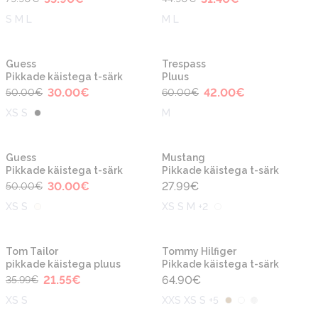
S M L
M L
-40%
-30%
Guess
Trespass
Pikkade käistega t-särk
Pluus
30.00
€
42.00
€
50.00
€
60.00
€
XS S
M
-40%
Guess
Mustang
Pikkade käistega t-särk
Pikkade käistega t-särk
30.00
€
27.99
€
50.00
€
XS S
XS S M +2
-40%
Tom Tailor
Tommy Hilfiger
pikkade käistega pluus
Pikkade käistega t-särk
21.55
€
64.90
€
35.99
€
XS S
XXS XS S +5