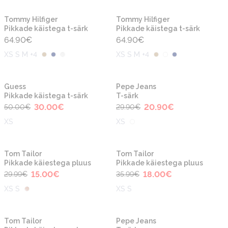
Tommy Hilfiger
Tommy Hilfiger
Pikkade käistega t-särk
Pikkade käistega t-särk
64.90
€
64.90
€
XS S M +4
XS S M +4
-40%
-30%
Guess
Pepe Jeans
Pikkade käistega t-särk
T-särk
30.00
€
20.90
€
50.00
€
29.90
€
XS
XS
-50%
-50%
Tom Tailor
Tom Tailor
Pikkade käiestega pluus
Pikkade käiestega pluus
15.00
€
18.00
€
29.99
€
35.99
€
XS S
XS S
-50%
-30%
Tom Tailor
Pepe Jeans