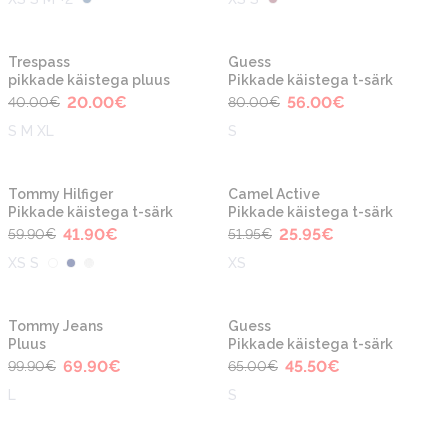
-50%
-30%
Trespass
Guess
pikkade käistega pluus
Pikkade käistega t-särk
20.00
€
56.00
€
40.00
€
80.00
€
S M XL
S
-30%
-50%
Tommy Hilfiger
Camel Active
Pikkade käistega t-särk
Pikkade käistega t-särk
41.90
€
25.95
€
59.90
€
51.95
€
XS S
XS
-30%
-30%
Tommy Jeans
Guess
Pluus
Pikkade käistega t-särk
69.90
€
45.50
€
99.90
€
65.00
€
L
S