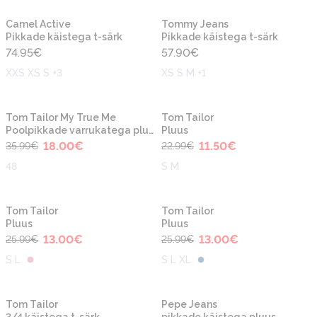
Uus
Uus
Camel Active
Tommy Jeans
Pikkade käistega t-särk
Pikkade käistega t-särk
74.95
€
57.90
€
XXS XS S +3
XS S M +1
-50%
-50%
Uus
Uus
Tom Tailor My True Me
Tom Tailor
Poolpikkade varrukatega pluus
Pluus
18.00
€
11.50
€
35.99
€
22.99
€
48
S M
-50%
-50%
Uus
Tom Tailor
Tom Tailor
Pluus
Pluus
13.00
€
13.00
€
25.99
€
25.99
€
S L
S L XL
-50%
-50%
Tom Tailor
Pepe Jeans