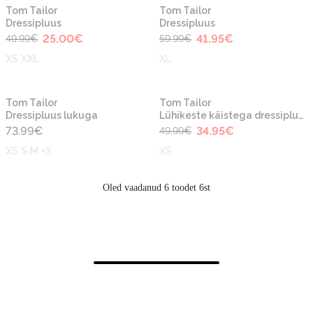
-50%
-30%
Tom Tailor
Tom Tailor
Dressipluus
Dressipluus
25.00
€
41.95
€
49.99
€
59.99
€
XS XXL
XL
-30%
Tom Tailor
Tom Tailor
Dressipluus lukuga
Lühikeste käistega dressipluus
73.99
€
34.95
€
49.99
€
XS S M +3
XS
Oled vaadanud 6 toodet 6st