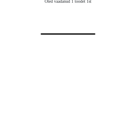
Oled vaadanud 1 toodet 1st