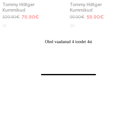
-30%
-40%
Tommy Hilfiger
Tommy Hilfiger
Kummikud
Kummikud
76.90
€
59.90
€
109.90
€
99.90
€
41
36
Oled vaadanud 4 toodet 4st