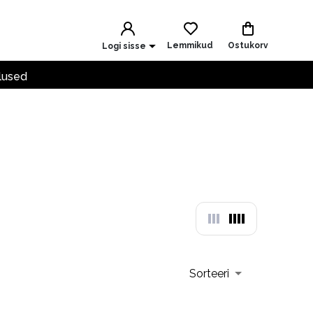
Lemmikud
Ostukorv
Logi sisse
lused
Sorteeri