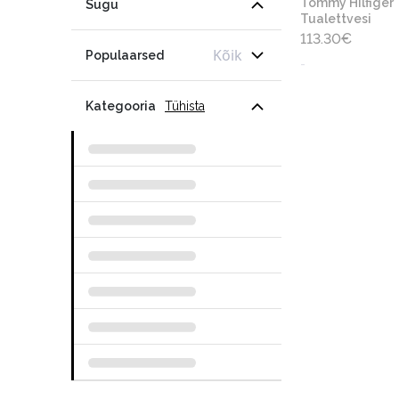
Tommy Hilfiger
Sugu
Tualettvesi
113.30
€
Kõik
Populaarsed
-
Kategooria
Tühista