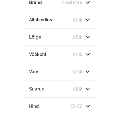
1 valitud
Bränd
Kõik
Allahindlus
Kõik
Lõige
Kõik
Vöökoht
Kõik
Värv
Kõik
Suurus
€
0
-
€
0
Hind