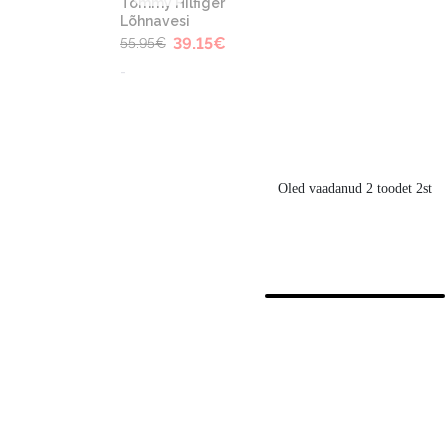
Tommy Hilfiger
Lõhnavesi
39.15
€
55.95
€
-
Oled vaadanud 2 toodet 2st