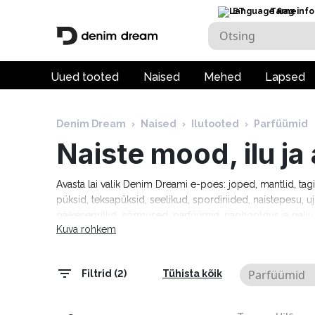
ET
Tarneinfo
Uued tooted
Naised
Mehed
Lapsed
Denim Dream
›
Naised
›
Ilutooted
›
Parfüümid
Naiste mood, ilu j
Avasta lai valik Denim Dreami e-poes: joped, mantlid, tag
püksid, teksapüksid, seelikud, spordiriided, naistepesu, uj
päikeseprillid, sõrmused, parfüümid, näohooldus ja pal
Kuva rohkem
Tommy Hilfiger, Calvin Klein, Camel Active, Denim Drea
Marciano, Molly Bracken, Pepe Jeans, Rino & Pelle ja palj
tarneaeg 1–5 tööpäeva!
Parfüümid
Filtrid (2)
Tühista kõik