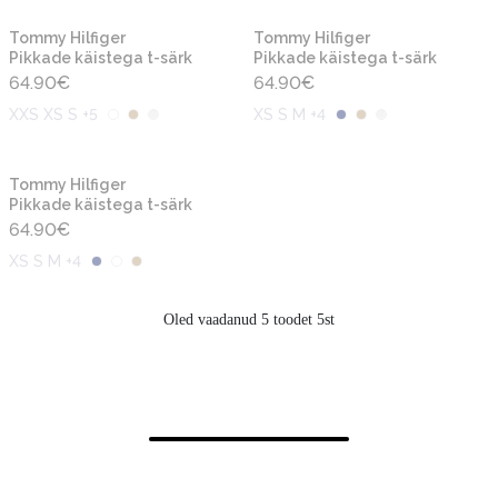
Tommy Hilfiger
Tommy Hilfiger
Pikkade käistega t-särk
Pikkade käistega t-särk
64.90
€
64.90
€
XXS XS S +5
XS S M +4
Tommy Hilfiger
Pikkade käistega t-särk
64.90
€
XS S M +4
Oled vaadanud 5 toodet 5st