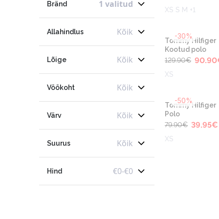
1 valitud
Bränd
XS S M +1
Kõik
Allahindlus
-30%
Tommy Hilfiger
Kootud polo
Kõik
Lõige
90.90
129.90
€
XS
Kõik
Vöökoht
-50%
Tommy Hilfiger
Kõik
Polo
Värv
39.95
€
79.90
€
XS
Kõik
Suurus
€
0
-
€
0
Hind