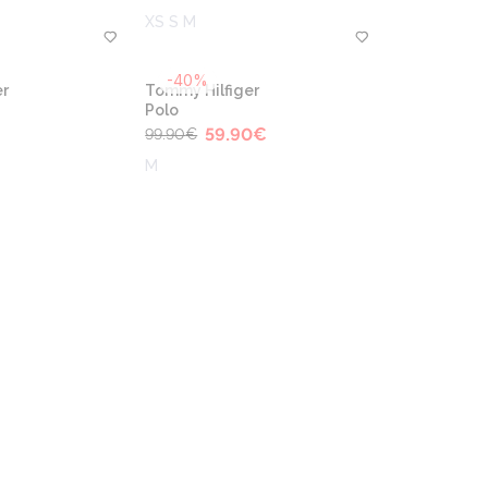
XS S M
-40%
r
Tommy Hilfiger
Polo
59.90
€
99.90
€
M