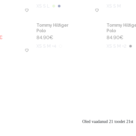
XS S L
XS S M
Tommy Hilfiger
Tommy Hilfige
Polo
Polo
€
84.90
€
84.90
€
XS S M +4
XS S M +2
Oled vaadanud 21 toodet 21st