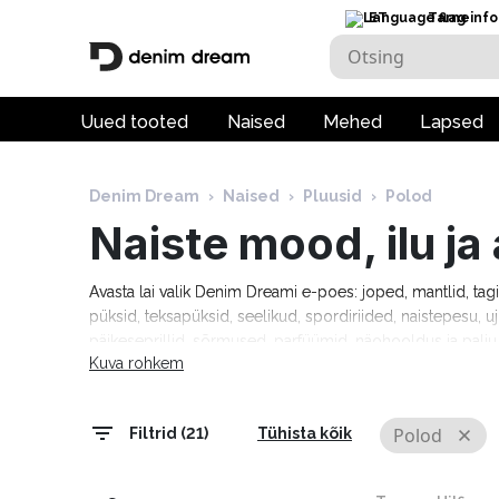
ET
Tarneinfo
Uued tooted
Naised
Mehed
Lapsed
Denim Dream
›
Naised
›
Pluusid
›
Polod
Naiste mood, ilu j
Avasta lai valik Denim Dreami e-poes: joped, mantlid, tag
püksid, teksapüksid, seelikud, spordiriided, naistepesu, uj
päikeseprillid, sõrmused, parfüümid, näohooldus ja pal
Kuva rohkem
Tommy Hilfiger, Calvin Klein, Camel Active, Denim Drea
Marciano, Molly Bracken, Pepe Jeans, Rino & Pelle ja palj
tarneaeg 1–5 tööpäeva!
Polod
Filtrid (21)
Tühista kõik