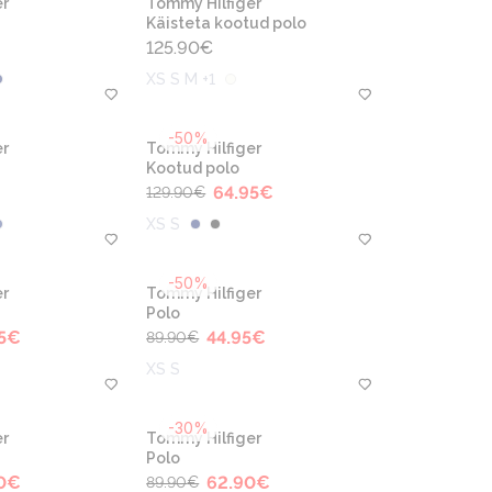
r
Tommy Hilfiger
Käisteta kootud polo
125.90
€
XS S M +1
-50%
r
Tommy Hilfiger
Kootud polo
64.95
€
129.90
€
XS S
-50%
r
Tommy Hilfiger
Polo
5
€
44.95
€
89.90
€
XS S
-30%
r
Tommy Hilfiger
Polo
0
€
62.90
€
89.90
€