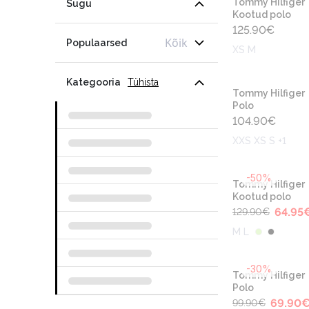
Tommy Hilfiger
Sugu
Kootud polo
125.90
€
Kõik
Populaarsed
XS M
Kategooria
Tühista
Tommy Hilfiger
Polo
104.90
€
XXS XS S +1
-50%
Tommy Hilfiger
Kootud polo
64.95
129.90
€
M L
-30%
Tommy Hilfiger
Polo
69.90
99.90
€