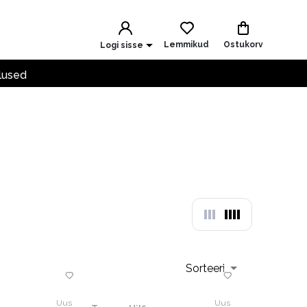
Lemmikud
Ostukorv
Logi sisse
lused
Sorteeri
Uus
Uus