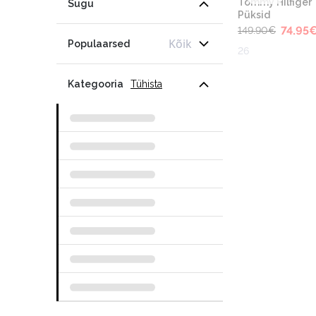
Tommy Hilfiger
Sugu
Püksid
74.95
149.90
€
Kõik
Populaarsed
26
Kategooria
Tühista