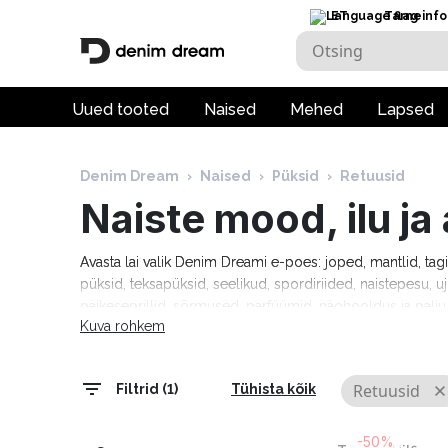
ET
Tarneinfo
Uued tooted
Naised
Mehed
Lapsed
Denim Dream
›
Naised
›
Püksid
›
Retuusid
Naiste mood, ilu j
Avasta lai valik Denim Dreami e-poes: joped, mantlid, tag
püksid, teksapüksid, seelikud, spordiriided, naistepesu, uj
päikeseprillid, sõrmused, parfüümid, näohooldus ja pal
Kuva rohkem
Tommy Hilfiger, Calvin Klein, Camel Active, Denim Drea
Marciano, Molly Bracken, Pepe Jeans, Rino & Pelle ja palj
tarneaeg 1–5 tööpäeva!
Retuusid
Filtrid (1)
Tühista kõik
-50%