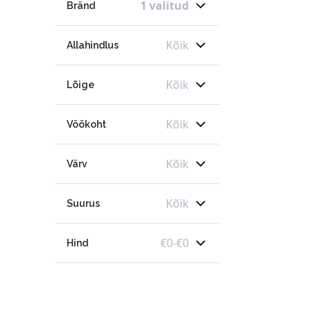
1 valitud
Bränd
Kõik
Allahindlus
Kõik
Lõige
Kõik
Vöökoht
Kõik
Värv
Kõik
Suurus
€
0
-
€
0
Hind