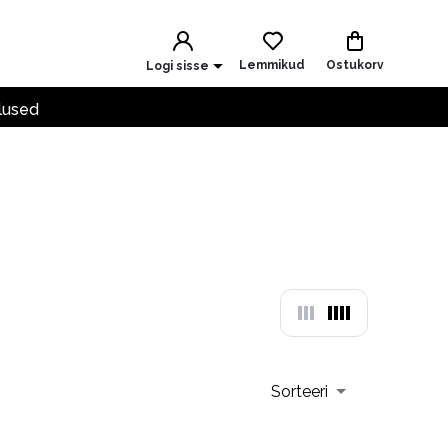
Lemmikud
Ostukorv
Logi sisse
lused
Sorteeri